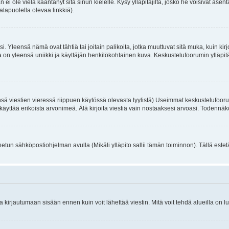
an ei ole vielä kääntänyt sitä sinun kielelle. Kysy ylläpitäjiltä, josko he voisivat a
alapuolella olevaa linkkiä).
. Yleensä nämä ovat tähtiä tai joitain palikoita, jotka muuttuvat sitä muka, kuin kir
n yleensä uniikki ja käyttäjän henkilökohtainen kuva. Keskustelufoorumin ylläpitäjä
sä viestien vieressä riippuen käytössä olevasta tyylistä) Useimmat keskustelufooru
oivat käyttää erikoista arvonimeä. Älä kirjoita viestiä vain nostaaksesi arvoasi. Tod
netun sähköpostiohjelman avulla (Mikäli ylläpito sallii tämän toiminnon). Tällä estet
irjautumaan sisään ennen kuin voit lähettää viestin. Mitä voit tehdä alueilla on lu