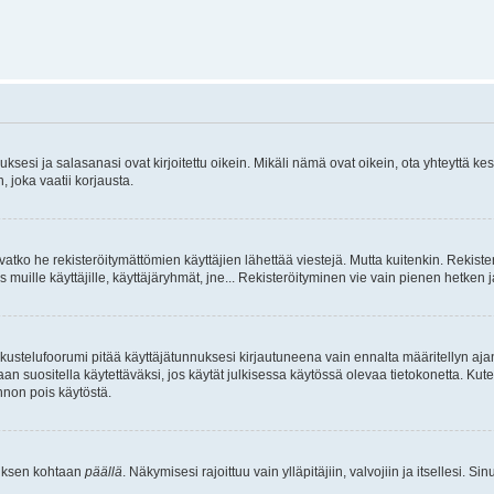
sesi ja salasanasi ovat kirjoitettu oikein. Mikäli nämä ovat oikein, ota yhteyttä ke
, joka vaatii korjausta.
ivatko he rekisteröitymättömien käyttäjien lähettää viestejä. Mutta kuitenkin. Rekister
s muille käyttäjille, käyttäjäryhmät, jne... Rekisteröityminen vie vain pienen hetken 
kustelufoorumi pitää käyttäjätunnuksesi kirjautuneena vain ennalta määritellyn ajan
an suositella käytettäväksi, jos käytät julkisessa käytössä olevaa tietokonetta. Kuten
innon pois käytöstä.
etuksen kohtaan
päällä
. Näkymisesi rajoittuu vain ylläpitäjiin, valvojiin ja itsellesi. S