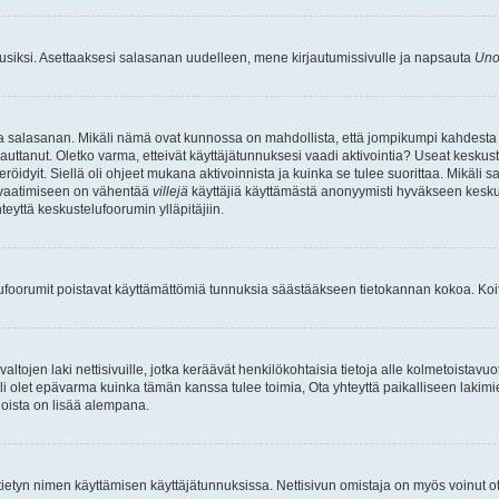
uusiksi. Asettaaksesi salasanan uudelleen, mene kirjautumissivulle ja napsauta
Uno
n ja salasanan. Mikäli nämä ovat kunnossa on mahdollista, että jompikumpi kahdesta
auttanut. Oletko varma, etteivät käyttäjätunnuksesi vaadi aktivointia? Useat keskustel
röidyit. Siellä oli ohjeet mukana aktivoinnista ja kuinka se tulee suorittaa. Mikäli s
n vaatimiseen on vähentää
villejä
käyttäjiä käyttämästä anonyymisti hyväkseen keskus
teyttä keskustelufoorumin ylläpitäjiin.
elufoorumit poistavat käyttämättömiä tunnuksia säästääkseen tietokannan kokoa. Koita
tojen laki nettisivuille, jotka keräävät henkilökohtaisia tietoja alle kolmetoistavuo
li olet epävarma kuinka tämän kanssa tulee toimia, Ota yhteyttä paikalliseen lakim
 joista on lisää alempana.
nyt tietyn nimen käyttämisen käyttäjätunnuksissa. Nettisivun omistaja on myös voinut