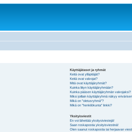
Käyttäjätasot ja ryhmät
Keitä ovat ylläpitäjät?
Keitä ovat valvojat?
Mitä ovat käyttäjäryhmät?
Kuinka liityn käyttäjäryhmään?
Kuinka pääsen käyttäjäryhmän valvojaksi?
Miksi joillain käyttäjäryhmä näkyy erivärise
Mikä on "oletusryhmä"?
Mikä on "henkilökunta" linkki?
Yksityisviestit
En voi lähettää yksitysiviestejä!
Saan roskapostia yksityisviestinä!
Olen saanut roskapostia tai herjaavan viesti