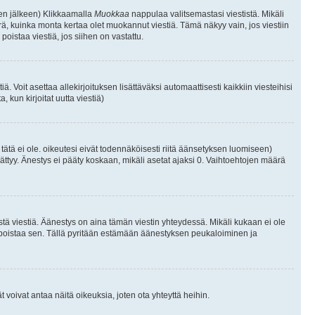
isen jälkeen) Klikkaamalla
Muokkaa
nappulaa valitsemastasi viestistä. Mikäli
, kuinka monta kertaa olet muokannut viestiä. Tämä näkyy vain, jos viestiin
poistaa viestiä, jos siihen on vastattu.
iä. Voit asettaa allekirjoituksen lisättäväksi automaattisesti kaikkiin viesteihisi
 kun kirjoitat uutta viestiä)
i tätä ei ole. oikeutesi eivät todennäköisesti riitä äänsetyksen luomiseen)
ättyy. Änestys ei pääty koskaan, mikäli asetat ajaksi 0. Vaihtoehtojen määrä
stä viestiä. Äänestys on aina tämän viestin yhteydessä. Mikäli kukaan ei ole
tai poistaa sen. Tällä pyritään estämään äänestyksen peukaloiminen ja
täjät voivat antaa näitä oikeuksia, joten ota yhteyttä heihin.