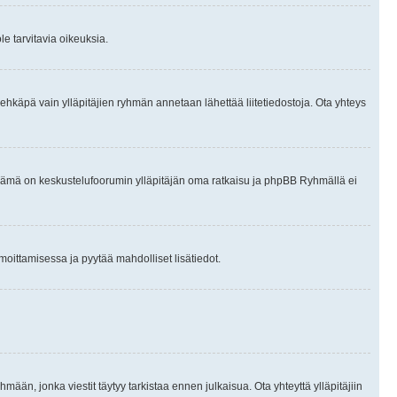
le tarvitavia oikeuksia.
tai ehkäpä vain ylläpitäjien ryhmän annetaan lähettää liitetiedostoja. Ota yhteys
en. Tämä on keskustelufoorumin ylläpitäjän oma ratkaisu ja phpBB Ryhmällä ei
ilmoittamisessa ja pyytää mahdolliset lisätiedot.
hmään, jonka viestit täytyy tarkistaa ennen julkaisua. Ota yhteyttä ylläpitäjiin