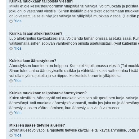
Kuinka muokkaan tai poista viestin?
Mikäli et ole keskustelufoorumin ylläpitäjä tai valvoja. Voit muokata ja poista
joku on jo vastannut viestiisi. Siihen lisätään pieni teksti osoittamaan mu
on jo vastattu ja se ei näy, jos valvoja tai ylläpitäjä muokkaa viestiä. (Heidän 
Ylös
Kuinka lisään allekirjoutksen?
Luo allekirjoitus käyttääksesi sitä. Voit tehdä tämän omissa asetuksissasi. Kun 
valitsemalla siihen sopivan vaihtoehdon omista asetuksistasi. (Voit kuitenkin es
Ylös
Kuinka luon äänestyksen?
Äänestyksen luominen on helppoa. Kun olet kirjoittamassa viestiä (Tai muokk
Sinun tulee antaa äänestykselle otsikko ja vähintään kaksi vaihtoehtoa Lisää k
voi olla myös rajoitettu ja se riippuu keskustelufoorumin ylläpidosta.
Ylös
Kuinka muokkaan tai poistan äänestyksen?
Kuten viestitkin. Äänestystä voi muokata vain sen alkuperäinen luoja, valvoja
äänestänyt. Voit muokata äänestystä vapaasti, mutta jos joku on jo äänestänyt
äänestystuosten väärentäminen, kun äänestys on vielä voimassa.
Ylös
Miksi en pääse tietyille alueille?
Jotkut alueet voivat olla rajoitettu tietyille käyttäjille tai käyttäjäryhmille. Jotta
Ylös