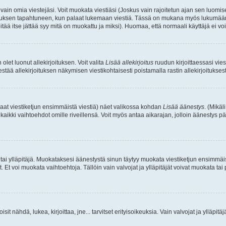
a vain omia viestejäsi. Voit muokata viestiäsi (Joskus vain rajoitetun ajan sen luom
okkauksen tapahtuneen, kun palaat lukemaan viestiä. Tässä on mukana myös lukumäärä
pitää itse jättää syy mitä on muokattu ja miksi). Huomaa, että normaali käyttäjä ei voi 
olet luonut allekirjoituksen. Voit valita
Lisää allekirjoitus
ruudun kirjoittaessasi viest
tää allekirjoituksen näkymisen viestikohtaisesti poistamalla rastin allekirjoituksesta,
aat viestiketjun ensimmäistä viestiä) näet valikossa kohdan
Lisää äänestys
. (Mikäl
aikki vaihtoehdot omille riveillensä. Voit myös antaa aikarajan, jolloin äänestys pä
 tai ylläpitäjä. Muokataksesi äänestystä sinun täytyy muokata viestiketjun ensimmäi
. Et voi muokata vaihtoehtoja. Tällöin vain valvojat ja ylläpitäjät voivat muokata 
 voisit nähdä, lukea, kirjoittaa, jne... tarvitset erityisoikeuksia. Vain valvojat ja ylläpi