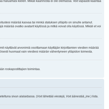
sentaa haluamasi kielen. Mikäli käännöstä ei ole olemassa. Voit vapaasti kääntää
joitustesi määrää kasvaa tai minkä statuksen ylläpito on sinulle antanut.
 määrää ovatko avatarit käytössä ja mitkä voivat olla käytössä. Mikäli et voi
mit näyttävät arvonimiä osoittamaan käyttäjän kirjoittamien viestien määrää
ennäköisesti huomaat vain viestiesi määrän vähentyneen ylläpidon toimesta.
ään roskapostittajien toimintaa.
eteltuna sivun alalaidassa. (
Voit lähettää viestejä, Voit äänestää, jne.
) lista.