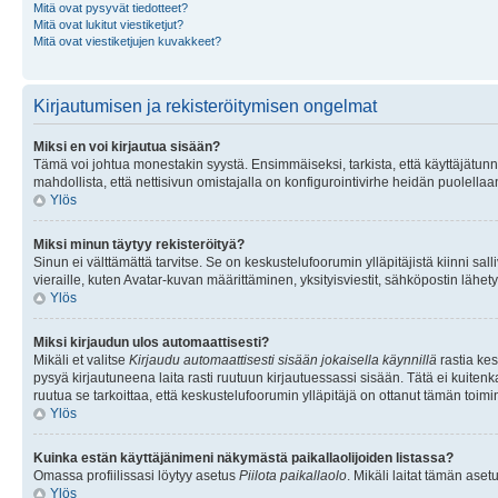
Mitä ovat pysyvät tiedotteet?
Mitä ovat lukitut viestiketjut?
Mitä ovat viestiketjujen kuvakkeet?
Kirjautumisen ja rekisteröitymisen ongelmat
Miksi en voi kirjautua sisään?
Tämä voi johtua monestakin syystä. Ensimmäiseksi, tarkista, että käyttäjätunnuk
mahdollista, että nettisivun omistajalla on konfigurointivirhe heidän puolellaan
Ylös
Miksi minun täytyy rekisteröityä?
Sinun ei välttämättä tarvitse. Se on keskustelufoorumin ylläpitäjistä kiinni sall
vieraille, kuten Avatar-kuvan määrittäminen, yksityisviestit, sähköpostin lähety
Ylös
Miksi kirjaudun ulos automaattisesti?
Mikäli et valitse
Kirjaudu automaattisesti sisään jokaisella käynnillä
rastia kes
pysyä kirjautuneena laita rasti ruutuun kirjautuessassi sisään. Tätä ei kuitenka
ruutua se tarkoittaa, että keskustelufoorumin ylläpitäjä on ottanut tämän toim
Ylös
Kuinka estän käyttäjänimeni näkymästä paikallaolijoiden listassa?
Omassa profiilissasi löytyy asetus
Piilota paikallaolo
. Mikäli laitat tämän as
Ylös