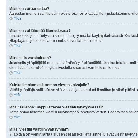
Miksi en voi äänestää?
Äänestäminen on sallittu vain rekisteröityneille käyttäjille. (Estääksemme tulos
Ylös
Miksi en voi lähettää liitetiedostoa?
Liitetiedostotjen lähetys on sallittu alue, ryhmä tai käyttäjäkohtaisesti. Keskus
ylläpitäjään, jos et ole varma miksi et voi lähettää liitteitä.
Ylös
Miksi sain varoituksen?
Jokaisella ylläpitäjällä on omat sääntösä ylläpitämällään keskustelufoorumilla
ole mitään tekemistä tietyllä sivustolla saamasi varoituksen kanssa.
Ylös
Kuinka ilmoitan asiattoman viestin valvojalle?
Mikäli ylläpitäjä sallii. Katso sitä viestiä, jonka haluat ilmoittaa ja siinä pitä
Ylös
Mitä "Tallenna" nappula tekee viestien lähetyksessä?
Tämä antaa tallentaa viestisi myöhempää lähetystä varten. Ladataksesi tallenn
Ylös
Miksi viestini vaatii hyväksynnän?
Ylläpitäjä on voinut laittaa alueen sellaiseksi, että sinne tulevat viestit täyty