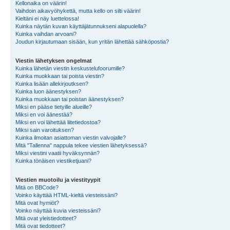
Kellonaika on väärin!
Vaihdoin aikavyöhykettä, mutta kello on silti väärin!
Kieltäni ei näy luettelossa!
Kuinka näytän kuvan käyttäjätunnukseni alapuolella?
Kuinka vaihdan arvoani?
Joudun kirjautumaan sisään, kun yritän lähettää sähköpostia?
Viestin lähetyksen ongelmat
Kuinka lähetän viestin keskustelufoorumille?
Kuinka muokkaan tai poista viestin?
Kuinka lisään allekirjoutksen?
Kuinka luon äänestyksen?
Kuinka muokkaan tai poistan äänestyksen?
Miksi en pääse tietyille alueille?
Miksi en voi äänestää?
Miksi en voi lähettää liitetiedostoa?
Miksi sain varoituksen?
Kuinka ilmoitan asiattoman viestin valvojalle?
Mitä "Tallenna" nappula tekee viestien lähetyksessä?
Miksi viestini vaatii hyväksynnän?
Kuinka tönäisen viestiketjuani?
Viestien muotoilu ja viestityypit
Mitä on BBCode?
Voinko käyttää HTML-kieltä viesteissäni?
Mitä ovat hymiöt?
Voinko näyttää kuvia viesteissäni?
Mitä ovat yleistiedotteet?
Mitä ovat tiedotteet?