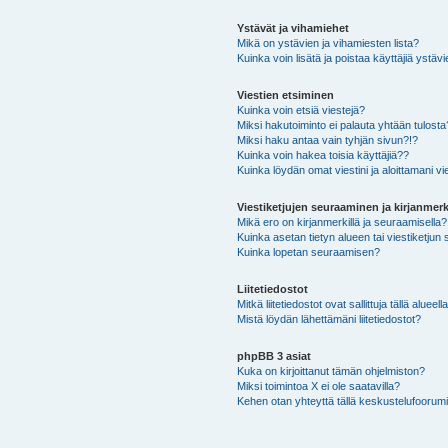
Ystävät ja vihamiehet
Mikä on ystävien ja vihamiesten lista?
Kuinka voin lisätä ja poistaa käyttäjiä ystävi
Viestien etsiminen
Kuinka voin etsiä viestejä?
Miksi hakutoiminto ei palauta yhtään tulosta
Miksi haku antaa vain tyhjän sivun?!?
Kuinka voin hakea toisia käyttäjiä??
Kuinka löydän omat viestini ja aloittamani vie
Viestiketjujen seuraaminen ja kirjanmerk
Mikä ero on kirjanmerkillä ja seuraamisella?
Kuinka asetan tietyn alueen tai viestiketjun
Kuinka lopetan seuraamisen?
Liitetiedostot
Mitkä liitetiedostot ovat sallittuja tällä alueell
Mistä löydän lähettämäni liitetiedostot?
phpBB 3 asiat
Kuka on kirjoittanut tämän ohjelmiston?
Miksi toimintoa X ei ole saatavilla?
Kehen otan yhteyttä tällä keskustelufoorumilla