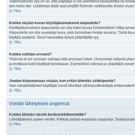
Todennäköisin syy on se, että yläpitäjä ei ole asentanut kielipakettia tai kuka
sen myös itse. Lisätietoja tästä saat phpBB Ryhmän nettisivuilta (Katso sivun 
Ylös
Kuinka näytän kuvan käyttäjätunnukseni alapuolella?
Käyttäjätunnuksesi alapuolella voi olla kaksi kuvaa Ensimmäinen liittyy arvoosi
Alapuolella voi olla suurempi kuva, joka tunnetaan Avatar-kuvana. Tämä kuva o
käyttää avataria. Sinun kannattaa kysyä ylläpitäjiltä syy.
Ylös
Kuinka vaihdan arvoani?
Yleensä et voi suoraan vaihtaa mitä arvonasi lukee. (Arvonimet näkyvät yleen
ja erottavat tietyt käyttäjät toisistaaan. Esimerkiksi valvojat ja ylläpitäjät v
Ylös
Joudun kirjautumaan sisään, kun yritän lähettää sähköpostia?
Vain rekisteröityneet käyttäjät voivat lähettää sähköpostiviestejä sisäänraken
Ylös
Viestin lähetyksen ongelmat
Kuinka lähetän viestin keskustelufoorumille?
Lähettääksesi uuden viestin. Klikkaa asiaan kuuluvaa nappulaa. Saatat joutua k
Ylös