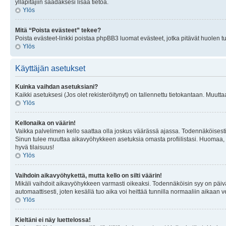
ylläpitäjiin saadaksesi lisää tietoa.
Ylös
Mitä “Poista evästeet” tekee?
Poista evästeet-linkki poistaa phpBB3 luomat evästeet, jotka pitävät huolen tunn
Ylös
Käyttäjän asetukset
Kuinka vaihdan asetuksiani?
Kaikki asetuksesi (Jos olet rekisteröitynyt) on tallennettu tietokantaan. Muutta
Ylös
Kellonaika on väärin!
Vaikka palvelimen kello saattaa olla joskus väärässä ajassa. Todennäköisesti
Sinun tulee muuttaa aikavyöhykkeen asetuksia omasta profiilistasi. Huomaa, että 
hyvä tilaisuus!
Ylös
Vaihdoin aikavyöhykettä, mutta kello on silti väärin!
Mikäli vaihdoit aikavyöhykkeen varmasti oikeaksi. Todennäköisin syy on päiv
automaattisesti, joten kesällä tuo aika voi heittää tunnilla normaaliin aikaan v
Ylös
Kieltäni ei näy luettelossa!