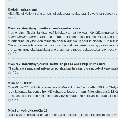
Kadotin salasanani!
Älä hätäile! Vaikka salasanaasi ei voidakaan palauttaa. Se voidaan asettaa 
Ylös
Olen rekisteröitynyt, mutta en voi kirjautua sisään!
Ihan ensimmäiseksi tarkista, että kirjoitat varmasti oikean käyttäjätunnukse
kolmetoistavuotiaana
. Sinun tulee noudattaa saamiasi ohjeita. Mikäli tämä ei 
suoritettuna tai ylläpidon toimesta ennen kuin voit kirjautua sisään. Kun rekiste
Oletko varma, että annoit toimivan sähköpostiosoitteen? Yksi syy aktivoinni
olet tarkistanut, että laatikkosi ei ole täynnä ja myös roskapostikansion. Ota yh
Ylös
Olen rekisteröitynyt joskus, mutta en pääse enää kirjautumaan?!
Ylläpitäjä on saattanut sulkea tai poistaa käyttäjätunnuksesi. Jotkut keskust
Ylös
Mikä on COPPA?
COPPA, tai "Child Online Privacy and Protection Act" vuodelta 1998 on Yhdysval
lupa tallentaa lapsensa henkilökohtaisia tietoja omaan järjestelmäänsä. Mikä
tässä asiassa ja heihin ei tule ottaa yteyttä muutenkuin tietyissä tapauksissa,
Ylös
Miksi en voi rekisteröityä?
Nettisivuston omistaja on voinut antaa porttikiellon IP-osoitteellesi tai estä