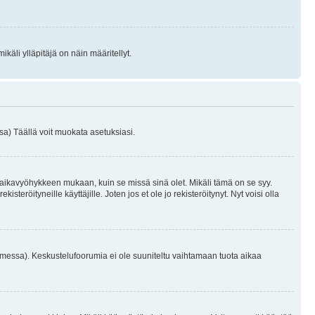
käli ylläpitäjä on näin määritellyt.
a) Täällä voit muokata asetuksiasi.
 aikavyöhykkeen mukaan, kuin se missä sinä olet. Mikäli tämä on se syy.
eröityneille käyttäjille. Joten jos et ole jo rekisteröitynyt. Nyt voisi olla
omessa). Keskustelufoorumia ei ole suuniteltu vaihtamaan tuota aikaa