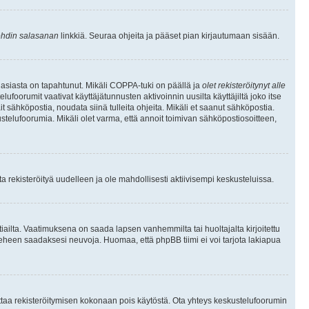
hdin salasanan
linkkiä. Seuraa ohjeita ja pääset pian kirjautumaan sisään.
 asiasta on tapahtunut. Mikäli COPPA-tuki on päällä ja
olet rekisteröitynyt alle
ufoorumit vaativat käyttäjätunnusten aktivoinnin uusilta käyttäjiltä joko itse
ait sähköpostia, noudata siinä tulleita ohjeita. Mikäli et saanut sähköpostia.
telufoorumia. Mikäli olet varma, että annoit toimivan sähköpostiosoitteen,
 rekisteröityä uudelleen ja ole mahdollisesti aktiivisempi keskusteluissa.
tiailta. Vaatimuksena on saada lapsen vanhemmilta tai huoltajalta kirjoitettu
ieheen saadaksesi neuvoja. Huomaa, että phpBB tiimi ei voi tarjota lakiapua
 ottaa rekisteröitymisen kokonaan pois käytöstä. Ota yhteys keskustelufoorumin