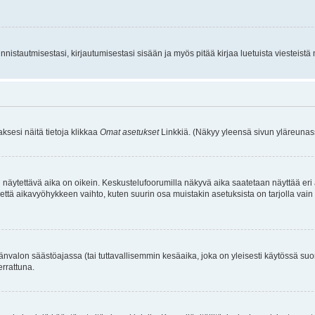
istautmisestasi, kirjautumisestasi sisään ja myös pitää kirjaa luetuista viesteistä mi
aksesi näitä tietoja klikkaa
Omat asetukset
Linkkiä. (Näkyy yleensä sivun yläreunass
 näytettävä aika on oikein. Keskustelufoorumilla näkyvä aika saatetaan näyttää eri
aikavyöhykkeen vaihto, kuten suurin osa muistakin asetuksista on tarjolla vain rekist
änvalon säästöajassa (tai tuttavallisemmin kesäaika, joka on yleisesti käytössä su
errattuna.