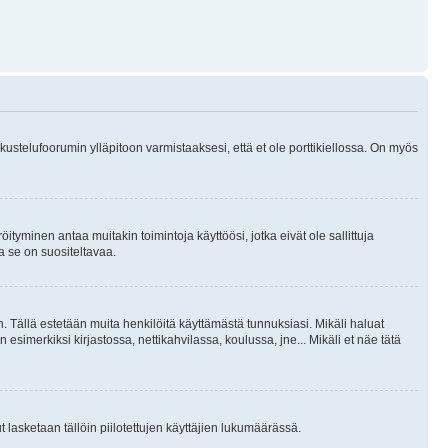
skustelufoorumin ylläpitoon varmistaaksesi, että et ole porttikiellossa. On myös
öityminen antaa muitakin toimintoja käyttöösi, jotka eivät ole sallittuja
ja se on suositeltavaa.
. Tällä estetään muita henkilöitä käyttämästä tunnuksiasi. Mikäli haluat
 esimerkiksi kirjastossa, nettikahvilassa, koulussa, jne... Mikäli et näe tätä
inut lasketaan tällöin piilotettujen käyttäjien lukumäärässä.