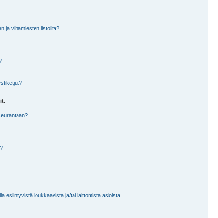
en ja vihamiesten listoilta?
?
stiketjut?
it.
 seurantaan?
a?
 esiintyvistä loukkaavista ja/tai laittomista asioista