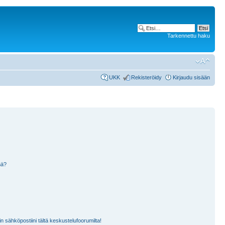
Tarkennettu haku
UKK
Rekisteröidy
Kirjaudu sisään
nä?
n sähköpostiini tältä keskustelufoorumilta!