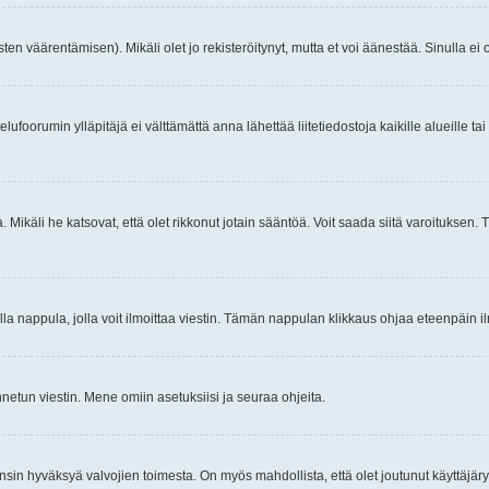
ten väärentämisen). Mikäli olet jo rekisteröitynyt, mutta et voi äänestää. Sinulla ei o
telufoorumin ylläpitäjä ei välttämättä anna lähettää liitetiedostoja kaikille alueille 
. Mikäli he katsovat, että olet rikkonut jotain sääntöä. Voit saada siitä varoituks
isi olla nappula, jolla voit ilmoittaa viestin. Tämän nappulan klikkaus ohjaa eteenpäin 
etun viestin. Mene omiin asetuksiisi ja seuraa ohjeita.
y ensin hyväksyä valvojien toimesta. On myös mahdollista, että olet joutunut käyttäjäry