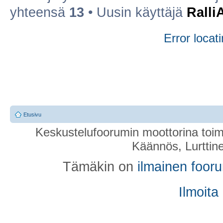
yhteensä
13
• Uusin käyttäjä
Ralli
Error locati
Etusivu
Keskustelufoorumin moottorina toim
Käännös, Lurttin
Tämäkin on
ilmainen foor
Ilmoita