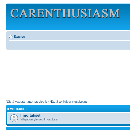
Etusivu
Näytä vastaamattomat viestit
•
Näytä aktiiviset viestiketjut
ILMOITUKSET
Ilmoitukset
Ylläpidon yleiset ilmoitukset.