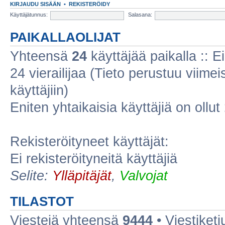
KIRJAUDU SISÄÄN
•
REKISTERÖIDY
Käyttäjätunnus:
Salasana:
PAIKALLAOLIJAT
Yhteensä
24
käyttäjää paikalla :: Ei
24 vierailijaa (Tieto perustuu viimeis
käyttäjiin)
Eniten yhtaikaisia käyttäjiä on ollut
Rekisteröityneet käyttäjät:
Ei rekisteröityneitä käyttäjiä
Selite:
Ylläpitäjät
,
Valvojat
TILASTOT
Viestejä yhteensä
9444
• Viestiket