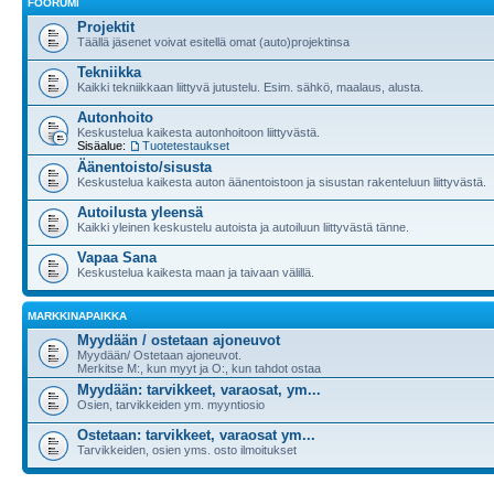
FOORUMI
Projektit
Täällä jäsenet voivat esitellä omat (auto)projektinsa
Tekniikka
Kaikki tekniikkaan liittyvä jutustelu. Esim. sähkö, maalaus, alusta.
Autonhoito
Keskustelua kaikesta autonhoitoon liittyvästä.
Sisäalue:
Tuotetestaukset
Äänentoisto/sisusta
Keskustelua kaikesta auton äänentoistoon ja sisustan rakenteluun liittyvästä.
Autoilusta yleensä
Kaikki yleinen keskustelu autoista ja autoiluun liittyvästä tänne.
Vapaa Sana
Keskustelua kaikesta maan ja taivaan välillä.
MARKKINAPAIKKA
Myydään / ostetaan ajoneuvot
Myydään/ Ostetaan ajoneuvot.
Merkitse M:, kun myyt ja O:, kun tahdot ostaa
Myydään: tarvikkeet, varaosat, ym...
Osien, tarvikkeiden ym. myyntiosio
Ostetaan: tarvikkeet, varaosat ym...
Tarvikkeiden, osien yms. osto ilmoitukset