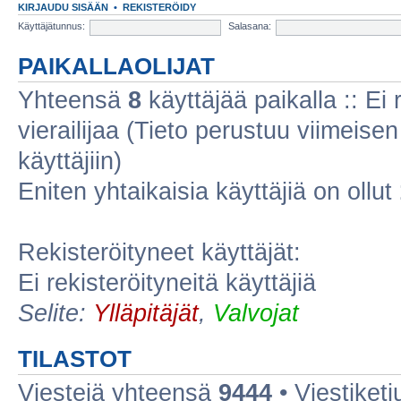
KIRJAUDU SISÄÄN
•
REKISTERÖIDY
Käyttäjätunnus:
Salasana:
PAIKALLAOLIJAT
Yhteensä
8
käyttäjää paikalla :: Ei r
vierailijaa (Tieto perustuu viimeisen 
käyttäjiin)
Eniten yhtaikaisia käyttäjiä on ollut
Rekisteröityneet käyttäjät:
Ei rekisteröityneitä käyttäjiä
Selite:
Ylläpitäjät
,
Valvojat
TILASTOT
Viestejä yhteensä
9444
• Viestiket