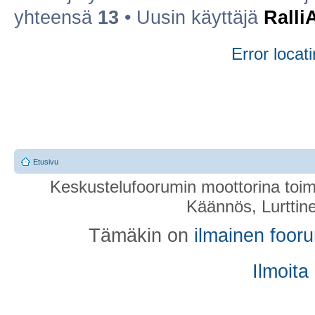
yhteensä
13
• Uusin käyttäjä
Ralli
Error locati
Etusivu
Keskustelufoorumin moottorina toim
Käännös, Lurttin
Tämäkin on
ilmainen foor
Ilmoita