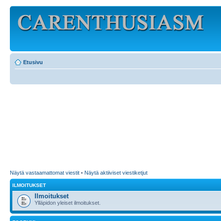
Etusivu
Näytä vastaamattomat viestit
•
Näytä aktiiviset viestiketjut
ILMOITUKSET
Ilmoitukset
Ylläpidon yleiset ilmoitukset.