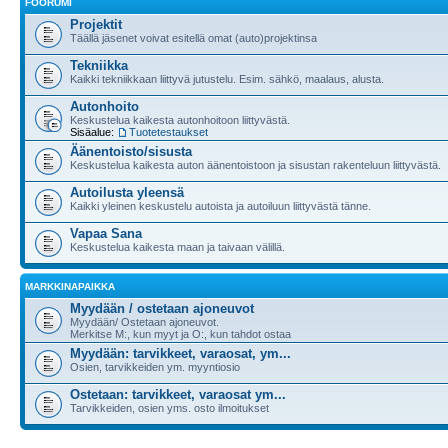
FOORUMI
Projektit
Täällä jäsenet voivat esitellä omat (auto)projektinsa
Tekniikka
Kaikki tekniikkaan liittyvä jutustelu. Esim. sähkö, maalaus, alusta.
Autonhoito
Keskustelua kaikesta autonhoitoon liittyvästä.
Sisäalue:
Tuotetestaukset
Äänentoisto/sisusta
Keskustelua kaikesta auton äänentoistoon ja sisustan rakenteluun liittyvästä.
Autoilusta yleensä
Kaikki yleinen keskustelu autoista ja autoiluun liittyvästä tänne.
Vapaa Sana
Keskustelua kaikesta maan ja taivaan välillä.
MARKKINAPAIKKA
Myydään / ostetaan ajoneuvot
Myydään/ Ostetaan ajoneuvot.
Merkitse M:, kun myyt ja O:, kun tahdot ostaa
Myydään: tarvikkeet, varaosat, ym...
Osien, tarvikkeiden ym. myyntiosio
Ostetaan: tarvikkeet, varaosat ym...
Tarvikkeiden, osien yms. osto ilmoitukset