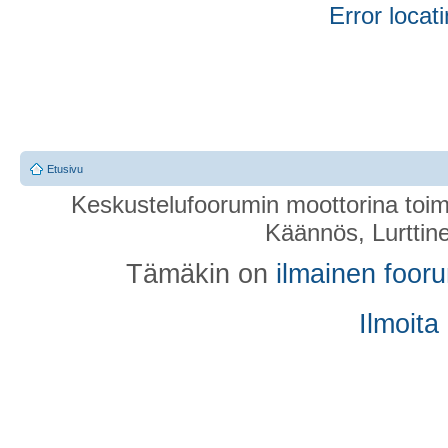
Error locati
Etusivu
Keskustelufoorumin moottorina toim
Käännös, Lurttin
Tämäkin on
ilmainen foor
Ilmoita