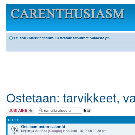
Etusivu
‹
Markkinapaikka
‹
Ostetaan: tarvikkeet, varaosat ym...
Ostetaan: tarvikkeet, v
Lähetä uusi viesti
AIHEET
Ostetaan osion säännöt
Kirjoittaja
AdsBot [Google]
» Ke Joulu 16, 2009 12:38 pm