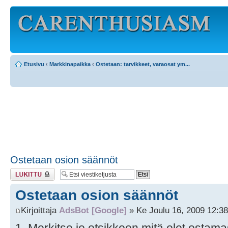
Etusivu
‹
Markkinapaikka
‹
Ostetaan: tarvikkeet, varaosat ym...
Ostetaan osion säännöt
Viestiketju on
lukittu
Ostetaan osion säännöt
Kirjoittaja
AdsBot [Google]
» Ke Joulu 16, 2009 12:3