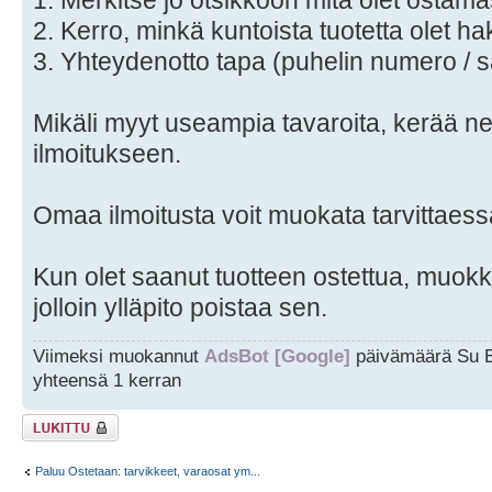
1. Merkitse jo otsikkoon mitä olet ostam
2. Kerro, minkä kuntoista tuotetta olet 
3. Yhteydenotto tapa (puhelin numero / sä
Mikäli myyt useampia tavaroita, kerää ne
ilmoitukseen.
Omaa ilmoitusta voit muokata tarvittaess
Kun olet saanut tuotteen ostettua, muo
jolloin ylläpito poistaa sen.
Viimeksi muokannut
AdsBot [Google]
päivämäärä Su E
yhteensä 1 kerran
Viestiketju on
lukittu
Paluu Ostetaan: tarvikkeet, varaosat ym...