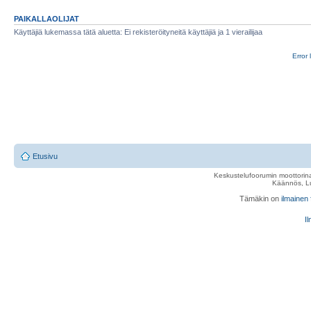
PAIKALLAOLIJAT
Käyttäjiä lukemassa tätä aluetta: Ei rekisteröityneitä käyttäjiä ja 1 vierailijaa
Error 
Etusivu
Keskustelufoorumin moottorina
Käännös, Lu
Tämäkin on
ilmainen
Il